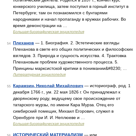
политический деятель. Родился в 1857 г.; кончил курс
юнкерского училища, затем поступил в горный институт в
Петербурге; там он познакомился с бунтарями
народниками и начал пропаганду в кружках рабочих. Во
время демонстрации на …
Большая биографическая энциклопедия
Плеханов
— 1. Биография. 2. Эстетические взгляды
54
Плеханова в свете его общих политических и философских
взглядов. 3. Природа и сущность искусства. 4. Трактовка
Плехановым проблем художественного процесса. 5.
Принцины марксистской критики в понимании&#8230; …
Литературная энциклопедия
Карамзин, Николай Михайлович
— историограф, род. 1
55
декабря 1766 г., ум. 22 мая 1826 г. Он принадлежал к
дворянскому роду, ведущему свое происхождение от
татарского мурзы, по имени Кара Мурза. Отец его
симбирский помещик, Михаил Егорович, служил в
Оренбурге при И. И. Неплюеве и …
Большая биографическая энциклопедия
ИСТОРИЧЕСКИЙ МАТЕРИАЛИЗМ
— или
56