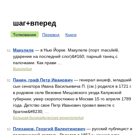
шаг+вперед
Толкование
Перевод
Книги
Макулеле
— в Нью Йорке. Макулеле (порт. maculelê,
51
ударение на последний слог)&#160; парный танец с
палочками. Как прави …
Википедия
Панин, граф Петр Иванович
— генерал аншеф, младший
52
сын сенатора Ивана Васильевича П. (см.) родился в 1721 г.
в родовом селе Везовне Мещовского уезда Калужской
губернии; умер скоропостижно в Москве 15 го апреля 1789
года. Детство свое Петр Иванович провел вместе с
братом&#8230; …
Большая биографическая энциклопедия
Плеханов, Георгий Валентинович
— русский публицист и
53