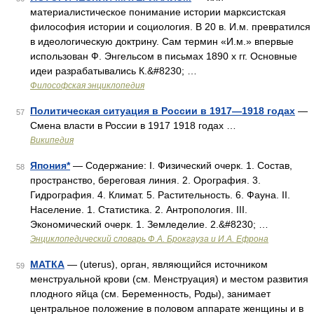
материалистическое понимание истории марксистская
философия истории и социология. В 20 в. И.м. превратился
в идеологическую доктрину. Сам термин «И.м.» впервые
использован Ф. Энгельсом в письмах 1890 х гг. Основные
идеи разрабатывались К.&#8230; …
Философская энциклопедия
Политическая ситуация в России в 1917—1918 годах
—
57
Смена власти в России в 1917 1918 годах …
Википедия
Япония*
— Содержание: I. Физический очерк. 1. Состав,
58
пространство, береговая линия. 2. Орография. 3.
Гидрография. 4. Климат. 5. Растительность. 6. Фауна. II.
Население. 1. Статистика. 2. Антропология. III.
Экономический очерк. 1. Земледелие. 2.&#8230; …
Энциклопедический словарь Ф.А. Брокгауза и И.А. Ефрона
МАТКА
— (uterus), орган, являющийся источником
59
менструальной крови (см. Менструация) и местом развития
плодного яйца (см. Беременность, Роды), занимает
центральное положение в половом аппарате женщины и в