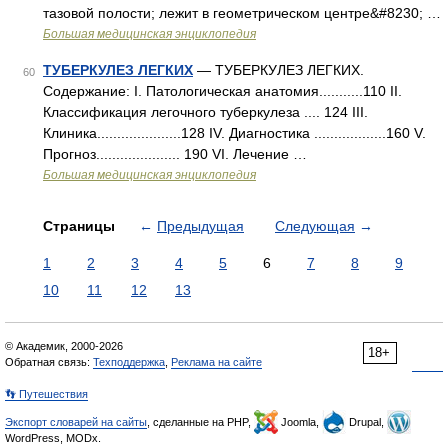
тазовой полости; лежит в геометрическом центре&#8230; …
Большая медицинская энциклопедия
ТУБЕРКУЛЕЗ ЛЕГКИХ
— ТУБЕРКУЛЕЗ ЛЕГКИХ.
60
Содержание: I. Патологическая анатомия...........110 II.
Классификация легочного туберкулеза .... 124 III.
Клиника.....................128 IV. Диагностика ..................160 V.
Прогноз..................... 190 VІ. Лечение …
Большая медицинская энциклопедия
Страницы
←
Предыдущая
Следующая
→
1
2
3
4
5
6
7
8
9
10
11
12
13
© Академик, 2000-2026
18+
Обратная связь:
Техподдержка
,
Реклама на сайте
👣 Путешествия
Экспорт словарей на сайты
, сделанные на PHP,
Joomla,
Drupal,
WordPress, MODx.